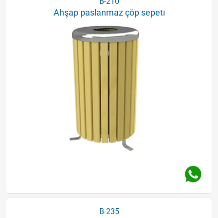
B-210
Ahşap paslanmaz çöp sepetı
B-235