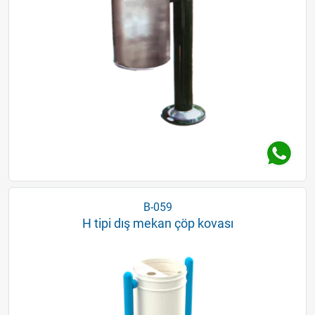
B-059
H tipi dış mekan çöp kovası