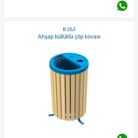
B-263
Ahşap küllüklü çöp kovası