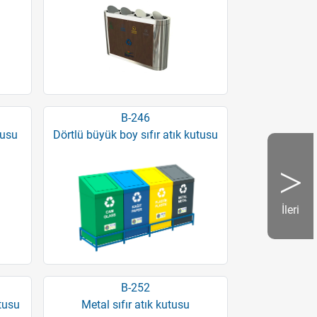
B-246
tusu
Dörtlü büyük boy sıfır atık kutusu
İleri
B-252
tusu
Metal sıfır atık kutusu