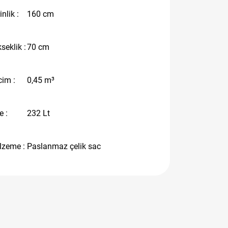
inlik :
160 cm
seklik :
70 cm
im :
0,45 m³
e :
232 Lt
lzeme :
Paslanmaz çelik sac