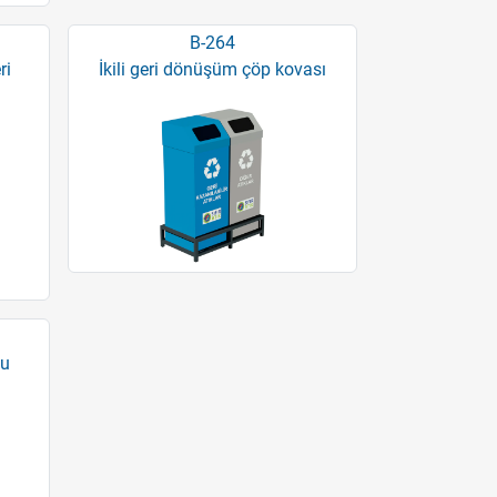
B-264
ri
İkili geri dönüşüm çöp kovası
su