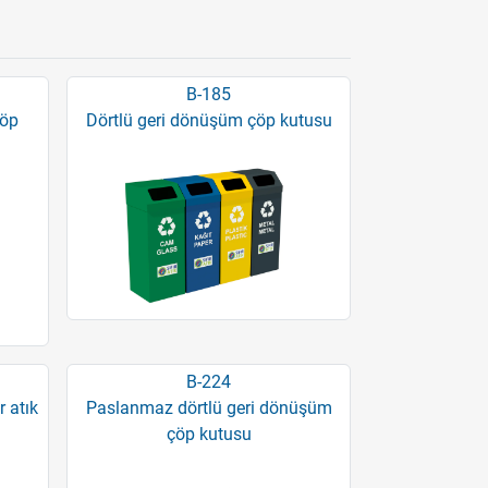
B-185
çöp
Dörtlü geri dönüşüm çöp kutusu
B-224
 atık
Paslanmaz dörtlü geri dönüşüm
çöp kutusu