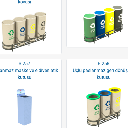
kovası
B-257
B-258
anmaz maske ve eldiven atık
Üçlü paslanmaz gerı dönü
kutusu
kutusu