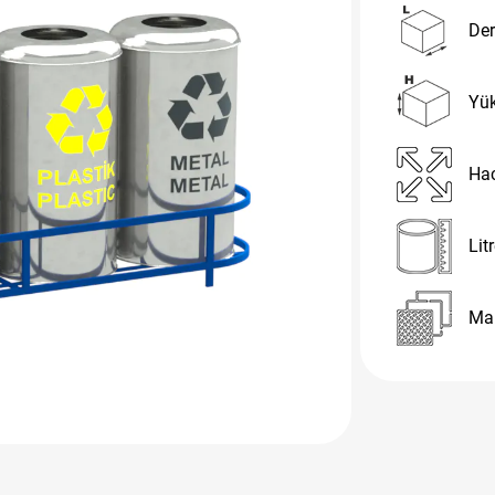
Der
Yük
Hac
Litr
Ma