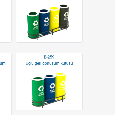
B-259
şüm
Üçlü gerı dönüşüm kutusu